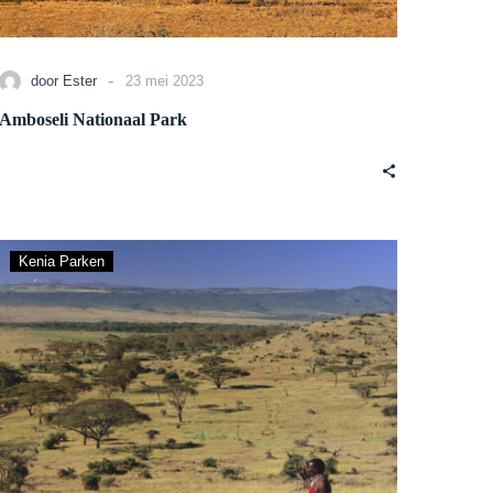
-
door Ester
23 mei 2023
Amboseli Nationaal Park
Privé
Kenia Parken
reservaten
in
Laikipia
District