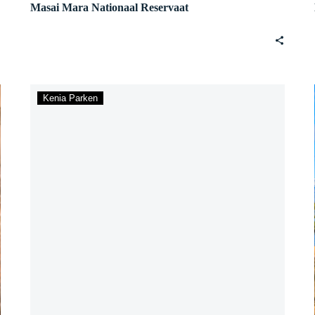
Masai Mara Nationaal Reservaat
Nairobi
Kenia Parken
City
&
Nationaal
Park