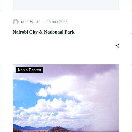
-
door Ester
23 mei 2023
Nairobi City & Nationaal Park
Tsavo
Kenia Parken
East
&
West
Nationaal
Park