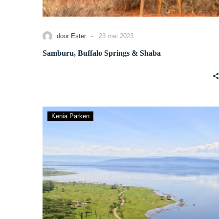
-
door Ester
23 mei 2023
Samburu, Buffalo Springs & Shaba
Lake
Kenia Parken
Nakuru
Nationaal
Park