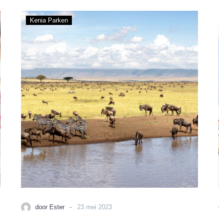
Masai
Kenia Parken
Mara
Nationaal
Reservaat
-
door Ester
23 mei 2023