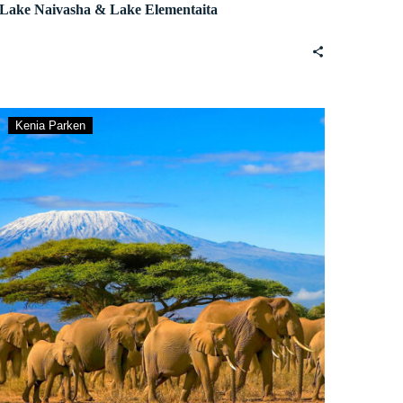
Lake Naivasha & Lake Elementaita
Amboseli
Kenia Parken
Nationaal
Park