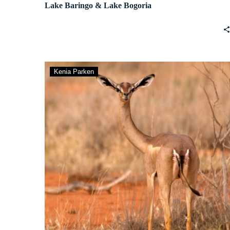
Lake Baringo & Lake Bogoria
Samburu,
Kenia Parken
Buffalo
Springs
&
Shaba