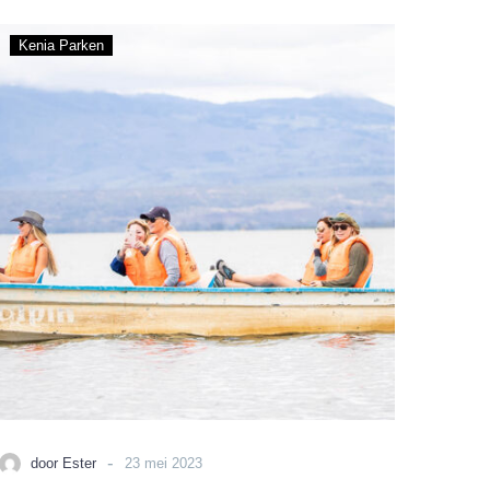
Lake
Kenia Parken
Naivasha
&
Lake
Elementaita
-
door Ester
23 mei 2023