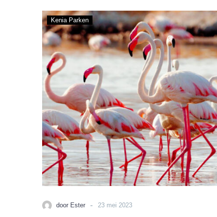
Lake
Kenia Parken
Baringo
&
Lake
Bogoria
-
door Ester
23 mei 2023