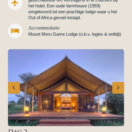


het hotel. Een oude farmhouse (1959)
omgetoverd tot een prachtige lodge waar u het
Out of Africa gevoel instapt.
Accommodatie


Mount Meru Game Lodge (o.b.v. logies & ontbijt)
Previous
Next
Dag 2