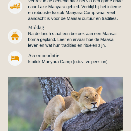
Vertrek in de ochtend naar het via een game drive
naar Lake Manyara gebied. Verblijf bij het intieme
en robuuste Isoitok Manyara Camp waar veel
aandacht is voor de Maasai cultuur en tradities.
Middag
Na de lunch staat een bezoek aan een Maasai
boma gepland. Leer en ervaar hoe de Maasai
leven en wat hun tradities en rituelen zijn.
Accommodatie


Isoitok Manyara Camp (o.b.v. volpension)