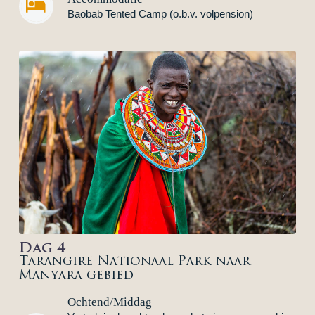


Baobab Tented Camp (o.b.v. volpension)
Dag 4
Tarangire Nationaal Park naar
Manyara gebied
Ochtend/Middag